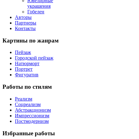
Ювелирные
украшения
Гобелен
Авторы
Партнеры
Контакты
Картины
по жанрам
Пейзаж
Городской пейзаж
Натюрморт
Портрет
Фигуратив
Работы
по стилям
Реализм
Соцреализм
Абстракционизм
Импрессионизм
Постмодернизм
Избранные
работы