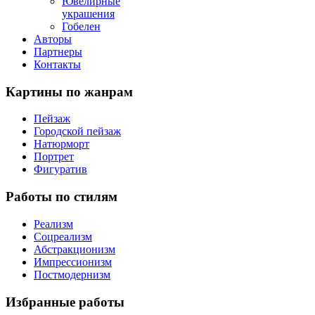
Ювелирные
украшения
Гобелен
Авторы
Партнеры
Контакты
Картины
по жанрам
Пейзаж
Городской пейзаж
Натюрморт
Портрет
Фигуратив
Работы
по стилям
Реализм
Соцреализм
Абстракционизм
Импрессионизм
Постмодернизм
Избранные
работы