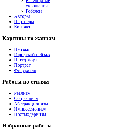
Ювелирные
украшения
Гобелен
Авторы
Партнеры
Контакты
Картины
по жанрам
Пейзаж
Городской пейзаж
Натюрморт
Портрет
Фигуратив
Работы
по стилям
Реализм
Соцреализм
Абстракционизм
Импрессионизм
Постмодернизм
Избранные
работы