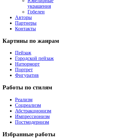
Ювелирные
украшения
Гобелен
Авторы
Партнеры
Контакты
Картины
по жанрам
Пейзаж
Городской пейзаж
Натюрморт
Портрет
Фигуратив
Работы
по стилям
Реализм
Соцреализм
Абстракционизм
Импрессионизм
Постмодернизм
Избранные
работы