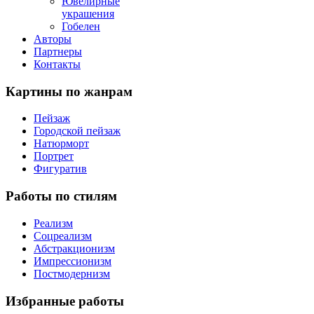
Ювелирные
украшения
Гобелен
Авторы
Партнеры
Контакты
Картины
по жанрам
Пейзаж
Городской пейзаж
Натюрморт
Портрет
Фигуратив
Работы
по стилям
Реализм
Соцреализм
Абстракционизм
Импрессионизм
Постмодернизм
Избранные
работы