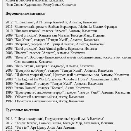
Живет и работает в Алматы, Казахстан.
Член Союза Художников Республики Казахстан
Персональные выставки
2012 "Странствия", АРТ центр Алма-Ата, Алматы, Казахстан
2011 Совместный проект с Эзабель Вершюрен, Triadu, La Clastre, Франция
2010 "Диалоги певчих", галерея “Arvest”, Алматы, Казахстан
2009 "En el principio", Капелла сан Мигель, Тосса де Маар, Испания
2009 "Как Улисс", галерея "Тенгри-Умай", Алматы, Казахстан
2008 "Встреча", галерея "АРТ центр Алматы", Алматы, Казахстан
2008 "En el principio", Sala Almiral gallery, Барселона, Испания
2008 "Вместе", галерея "Арвест", Алматы, Казахстан
2007 "Вместе", Восточно-Казахстанский музей изобразительных искусств им. сем
Семипалатинск, Казахстан
2006 "День пятый", галерея "Вояджер", Алматы, Казахстан
2003 "Прогулки по Эдему", галерея "Тенгри-Умай", Алматы, Казахстан
2003 "И бытия узорный дым", Центральный выставочный зал, Алматы, Казахстан
2000 "The Light of the World", галерея "Goodwin House", Александрия, США
1999 "Anno Domini", галерея "Тенгри-Умай", Алматы, Казахстан
1999 "Anno Domini", галерея "Ковчег", Актау, Казахстан
1996 "Пространство лишенное тверди", галерея "Тенгри-Умай", Алматы, Казахстан
1994 Областной выставочный зал, Актау, Казахстан
1992 Областной выставочный зал, Актау, Казахстан
Групповые выставки
2013 " Игра в камушки", Государственный музей им. А.Кастеева"
2012 "Конус Зегера", Casa de Cultura, Тосса де Мар, Каталония, Испания
2011 “Tet a tet”, Арт Центр Алма-Ата, Алматы