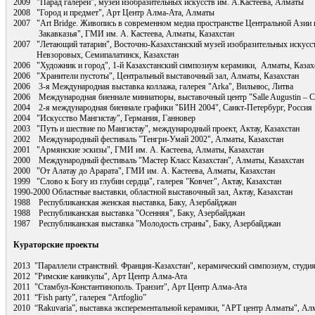
2009 "Парад галерей", музей изобразительных искусств им. А.Кастеева, Алматы
2008 "Город и предмет", Арт Центр Алма-Ата, Алматы
2007 "Art Bridge. Живопись в современном медиа пространстве Центральной Азии 
Закавказья", ГМИ им. А. Кастеева, Алматы, Казахстан
2007 "Летающий татарин", Восточно-Казахстанский музей изобразительных искусс
Невзоровых, Семипалатинск, Казахстан
2006 "Художник и город", 1-й Казахстанский симпозиум керамики, Алматы, Казах
2006 "Хранители пустоты", Центральный выставочный зал, Алматы, Казахстан
2006 3-я Международная выставка коллажа, галерея "Arka", Вильнюс, Литва
2006 Международная биеннале миниатюры, выставочный центр "Salle Augustin – Ch
2004 2-я международная биеннале графики "БИН 2004", Санкт-Петербург, Россия
2004 "Искусство Мангистау", Германия, Ганновер
2003 "Путь и шествие по Мангистау", международный проект, Актау, Казахстан
2002 Международный фестиваль "Тенгри-Умай 2002", Алматы, Казахстан
2001 "Армянские эскизы", ГМИ им. А. Кастеева, Алматы, Казахстан
2000 Международный фестиваль "Мастер Класс Казахстан", Алматы, Казахстан
2000 "От Алатау до Арарата", ГМИ им. А. Кастеева, Алматы, Казахстан
1999 "Слово к Богу из глубин сердца", галерея "Ковчег", Актау, Казахстан
1990-2000 Областные выставки, областной выставочный зал, Актау, Казахстан
1988 Республиканская женская выставка, Баку, Азербайджан
1988 Республиканская выставка "Осенняя", Баку, Азербайджан
1987 Республиканская выставка "Молодость страны", Баку, Азербайджан
Кураторские проекты
2013 "Параллели странствий. Франция-Казахстан", керамический симпозиум, студи
2012 "Римские каникулы", Арт Центр Алма-Ата
2011 "Стамбул-Константинополь. Транзит", Арт Центр Алма-Ата
2011 “Fish party”, галерея “Artfoglio”
2010 “Rakuvaria”, выставка эксперементальной керамики, "АРТ центр Алматы", Ал