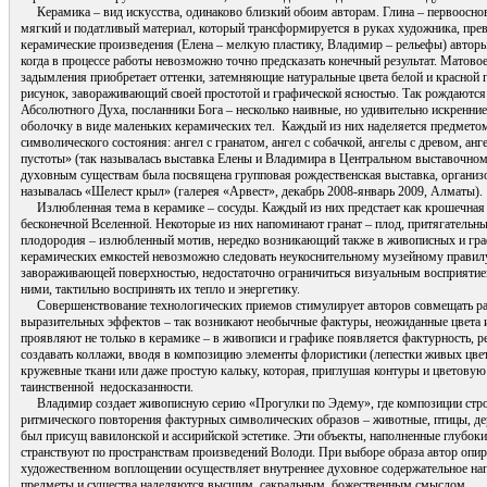
Керамика – вид искусства, одинаково близкий обоим авторам. Глина – первоосно
мягкий и податливый материал, который трансформируется в руках художника, пре
керамические произведения (Елена – мелкую пластику, Владимир – рельефы) авторы
когда в процессе работы невозможно точно предсказать конечный результат. Матово
задымления приобретает оттенки, затемняющие натуральные цвета белой и красной
рисунок, завораживающий своей простотой и графической ясностью. Так рождаютс
Абсолютного Духа, посланники Бога – несколько наивные, но удивительно искренни
оболочку в виде маленьких керамических тел. Каждый из них наделяется предмето
символического состояния: ангел с гранатом, ангел с собачкой, ангелы с древом, ан
пустоты» (так называлась выставка Елены и Владимира в Центральном выставочном
духовным существам была посвящена групповая рождественская выставка, организо
называлась «Шелест крыл» (галерея «Арвест», декабрь 2008-январь 2009, Алматы).
Излюбленная тема в керамике – сосуды. Каждый из них предстает как крошечная 
бесконечной Вселенной. Некоторые из них напоминают гранат – плод, притягательн
плодородия – излюбленный мотив, нередко возникающий также в живописных и гра
керамических емкостей невозможно следовать неукоснительному музейному правилу
завораживающей поверхностью, недостаточно ограничиться визуальным восприятием
ними, тактильно воспринять их тепло и энергетику.
Совершенствование технологических приемов стимулирует авторов совмещать ра
выразительных эффектов – так возникают необычные фактуры, неожиданные цвета 
проявляют не только в керамике – в живописи и графике появляется фактурность, ре
создавать коллажи, вводя в композицию элементы флористики (лепестки живых цве
кружевные ткани или даже простую кальку, которая, приглушая контуры и цветову
таинственной недосказанности.
Владимир создает живописную серию «Прогулки по Эдему», где композиции стро
ритмического повторения фактурных символических образов – животные, птицы, де
был присущ вавилонской и ассирийской эстетике. Эти объекты, наполненные глубок
странствуют по пространствам произведений Володи. При выборе образа автор опирае
художественном воплощении осуществляет внутреннее духовное содержательное нап
предметы и существа наделяются высшим, сакральным, божественным смыслом.