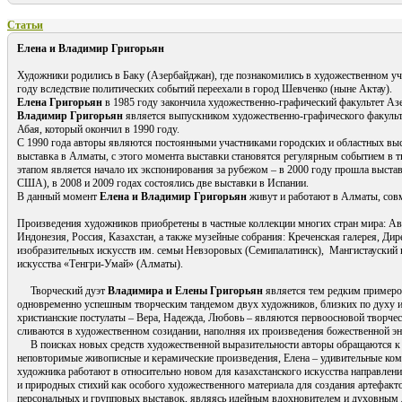
Статьи
Елена и Владимир Григорьян
Художники родились в Баку (Азербайджан), где познакомились в художественном у
году вследствие политических событий переехали в город Шевченко (ныне Актау).
Елена Григорьян
в 1985 году закончила художественно-графический факультет Азе
Владимир Григорьян
является выпускником художественно-графического факульте
Абая, который окончил в 1990 году.
С 1990 года авторы являются постоянными участниками городских и областных выст
выставка в Алматы, с этого момента выставки становятся регулярным событием в 
этапом является начало их экспонирования за рубежом – в 2000 году прошла выстав
США), в 2008 и 2009 годах состоялись две выставки в Испании.
В данный момент
Елена и Владимир Григорьян
живут и работают в Алматы, совм
Произведения художников приобретены в частные коллекции многих стран мира: Ав
Индонезия, Россия, Казахстан, а также музейные собрания: Креченская галерея, Д
изобразительных искусств им. семьи Невзоровых (Семипалатинск), Мангистауский 
искусства «Тенгри-Умай» (Алматы).
Творческий дуэт
Владимира и Елены Григорьян
является тем редким примеро
одновременно успешным творческим тандемом двух художников, близких по духу
христианские постулаты – Вера, Надежда, Любовь – являются первоосновой творчес
сливаются в художественном созидании, наполняя их произведения божественной эн
В поисках новых средств художественной выразительности авторы обращаются к 
неповторимые живописные и керамические произведения, Елена – удивительные комп
художника работают в относительно новом для казахстанского искусства направлени
и природных стихий как особого художественного материала для создания артефактов
персональных и групповых выставок, являясь идейным вдохновителем и духовным 