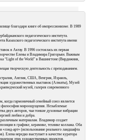
чилище благодаря книге об импрессионизме. В 1989
рбайджанского педагогического института.
та Казахского педагогического института имени
авок в Актау. В 1996 состоялась их первая
творчестве Елены и Владимира Григорьян. Важным
ка “Light of the World” в Вашингтоне (Вирдижния,
ещая творческую деятельность с преподаванием.
стралия, Англия, США, Венгрия, Израиль,
ирекция художественных выставок (Алматы), Музей
краеведческий музей, галерея современного
м, когда гармоничный семейный союз является
 и философии мироощущения. Незыблемые
тва двух авторов, чьи тонкие духовные вибрации
ергией любви и добра.
различным материалам. Владимир создает
озиции в графике, керамике, технике коллажа. Оба
и «лэнд-арт» (использование реального ландшафта
). Елена нередко выступает в качестве куратора
лидером этих художественных проектов.