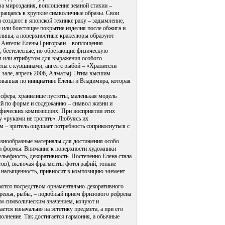
ва мироздания, воплощение земной стихии –
вращаясь в хрупкие символичные образы. Свои
 создают в японской технике раку – задымление,
е или блестящее покрытие изделия после обжига и
 глины, а поверхностные кракелюры образуют
я Ангелы Елены Григорьян – воплощения
е; бестелесные, но обретающие физическую
м или атрибутом для выражения особого
гелы с кувшинами, ангел с рыбой – «Хранители
 зале, апрель 2006, Алматы). Этим высшим
ванная по инициативе Елены и Владимира, которая
сфера, хранилище пустоты, маленькая модель
ый по форме и содержанию – символ жизни и
фических композициях. При восприятии этих
 «руками не трогать». Любуясь их
 – зритель ощущает потребность соприкоснуться с
знообразные материалы для достижения особо
и формы. Внимание к поверхности художники
льефность, декоративность. Постепенно Елена стала
тов), включая фрагменты фотографий, тонкие
ю насыщенность, привносит в композицию элемент
ятся посредством орнаментально-декоративного
ревья, рыбы, – подобный прием фризового рефрена
им символическим значением, кочуют и
тся изначально на эстетику предмета, а при его
олнение. Так достигается гармония, а обычные