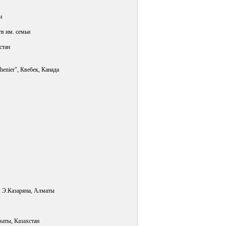
и
тв им. семьи
стан
enier", Квебек, Канада
я Э.Казаряна, Алматы
маты, Казахстан