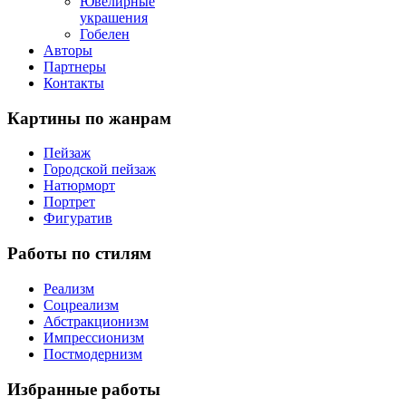
Ювелирные
украшения
Гобелен
Авторы
Партнеры
Контакты
Картины
по жанрам
Пейзаж
Городской пейзаж
Натюрморт
Портрет
Фигуратив
Работы
по стилям
Реализм
Соцреализм
Абстракционизм
Импрессионизм
Постмодернизм
Избранные
работы