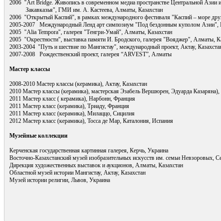
2006 "Art Bridge. Живопись в современном медиа пространстве Центральной Азии 
Закавказья", ГМИ им. А. Кастеева, Алматы, Казахстан
2006 "Открытый Каспий", в рамках международного фестиваля "Каспий – море друж
2005-2007 Международный Ленд арт симпозиум "Под бездонным куполом Азии", 
2005 "Alia Tempora", галерея "Тенгри-Умай", Алматы, Казахстан
2005 "Окрестности", выставка памяти И. Бродского, галерея "Вояджер", Алматы, К
2003-2004 "Путь и шествие по Мангистау", международный проект, Актау, Казахста
2007-2008 Рождественский проект, галерея “ARVEST”, Алматы
Мастер классы
2008-2010 Мастер классы (керамика), Актау, Казахстан
2010 Мастер классы (керамика), мастерская Эзабель Вершюрен, Эдуарда Казаряна),
2011 Мастер класс ( керамика), Нарбонн, Франция
2011 Мастер класс (керамика), Триаду, Франция
2011 Мастер класс (керамика), Милаццо, Сицилия
2012 Мастер класс (керамика), Тосса де Мар, Каталония, Испания
Музейные коллекции
Керченская государственная картинная галерея, Керчь, Украина
Восточно-Казахстанский музей изобразительных искусств им. семьи Невзоровых, С
Дирекция художественных выставок и аукционов, Алматы, Казахстан
Областной музей истории Мангистау, Актау, Казахстан
Музей истории религии, Львов, Украина