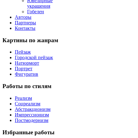
Ювелирные
украшения
Гобелен
Авторы
Партнеры
Контакты
Картины
по жанрам
Пейзаж
Городской пейзаж
Натюрморт
Портрет
Фигуратив
Работы
по стилям
Реализм
Соцреализм
Абстракционизм
Импрессионизм
Постмодернизм
Избранные
работы