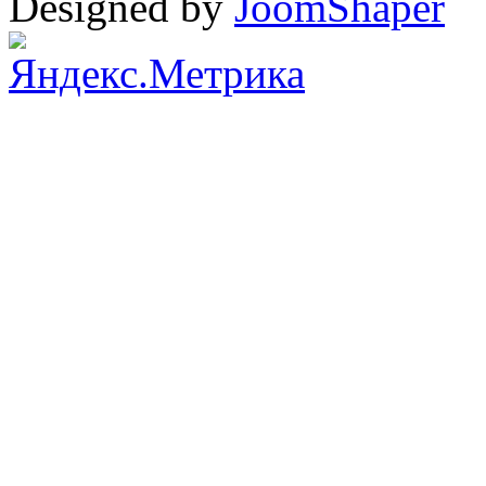
Designed by
JoomShaper