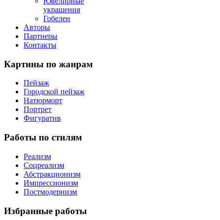
Ювелирные
украшения
Гобелен
Авторы
Партнеры
Контакты
Картины
по жанрам
Пейзаж
Городской пейзаж
Натюрморт
Портрет
Фигуратив
Работы
по стилям
Реализм
Соцреализм
Абстракционизм
Импрессионизм
Постмодернизм
Избранные
работы