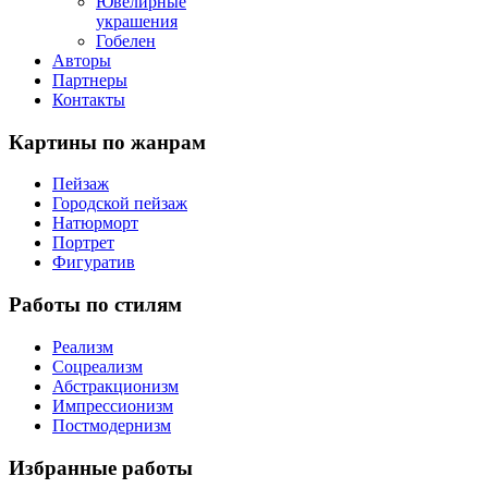
Ювелирные
украшения
Гобелен
Авторы
Партнеры
Контакты
Картины
по жанрам
Пейзаж
Городской пейзаж
Натюрморт
Портрет
Фигуратив
Работы
по стилям
Реализм
Соцреализм
Абстракционизм
Импрессионизм
Постмодернизм
Избранные
работы