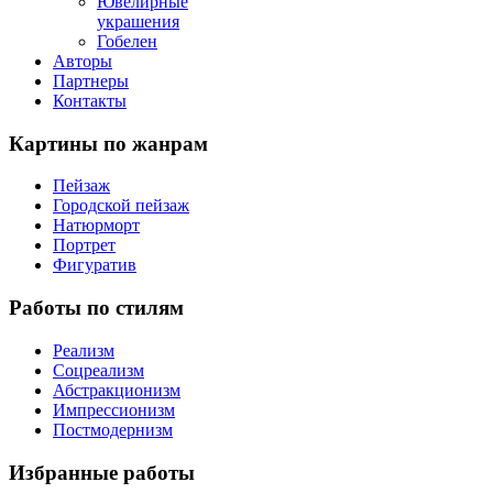
Ювелирные
украшения
Гобелен
Авторы
Партнеры
Контакты
Картины
по жанрам
Пейзаж
Городской пейзаж
Натюрморт
Портрет
Фигуратив
Работы
по стилям
Реализм
Соцреализм
Абстракционизм
Импрессионизм
Постмодернизм
Избранные
работы