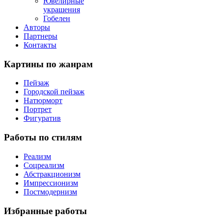
Ювелирные
украшения
Гобелен
Авторы
Партнеры
Контакты
Картины
по жанрам
Пейзаж
Городской пейзаж
Натюрморт
Портрет
Фигуратив
Работы
по стилям
Реализм
Соцреализм
Абстракционизм
Импрессионизм
Постмодернизм
Избранные
работы