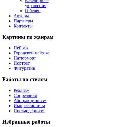
Ювелирные
украшения
Гобелен
Авторы
Партнеры
Контакты
Картины
по жанрам
Пейзаж
Городской пейзаж
Натюрморт
Портрет
Фигуратив
Работы
по стилям
Реализм
Соцреализм
Абстракционизм
Импрессионизм
Постмодернизм
Избранные
работы