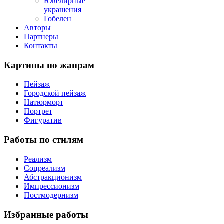
Ювелирные
украшения
Гобелен
Авторы
Партнеры
Контакты
Картины
по жанрам
Пейзаж
Городской пейзаж
Натюрморт
Портрет
Фигуратив
Работы
по стилям
Реализм
Соцреализм
Абстракционизм
Импрессионизм
Постмодернизм
Избранные
работы