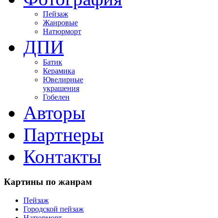
Пейзаж
Жанровые
Натюрморт
ДПИ
Батик
Керамика
Ювелирные
украшения
Гобелен
Авторы
Партнеры
Контакты
Картины
по жанрам
Пейзаж
Городской пейзаж
Натюрморт