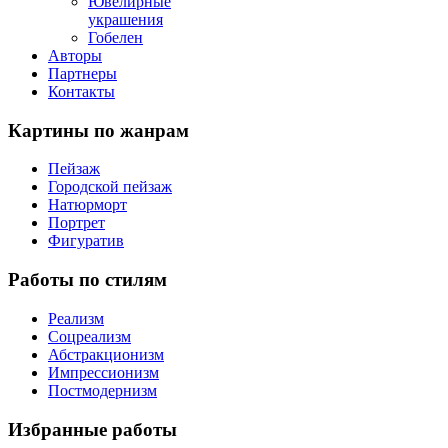
Ювелирные
украшения
Гобелен
Авторы
Партнеры
Контакты
Картины
по жанрам
Пейзаж
Городской пейзаж
Натюрморт
Портрет
Фигуратив
Работы
по стилям
Реализм
Соцреализм
Абстракционизм
Импрессионизм
Постмодернизм
Избранные
работы