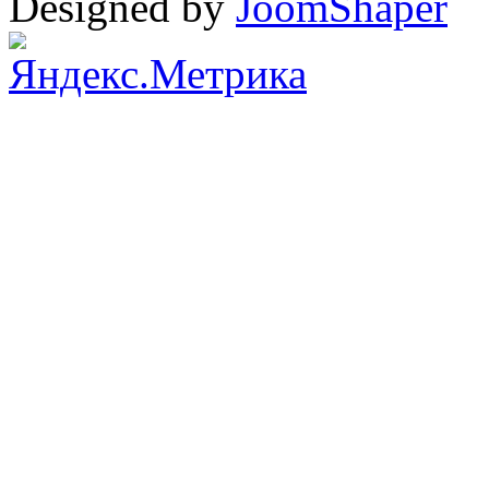
Designed by
JoomShaper