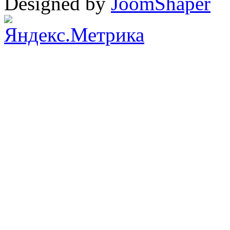
Designed by
JoomShaper