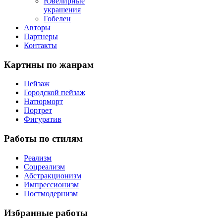
Ювелирные
украшения
Гобелен
Авторы
Партнеры
Контакты
Картины
по жанрам
Пейзаж
Городской пейзаж
Натюрморт
Портрет
Фигуратив
Работы
по стилям
Реализм
Соцреализм
Абстракционизм
Импрессионизм
Постмодернизм
Избранные
работы