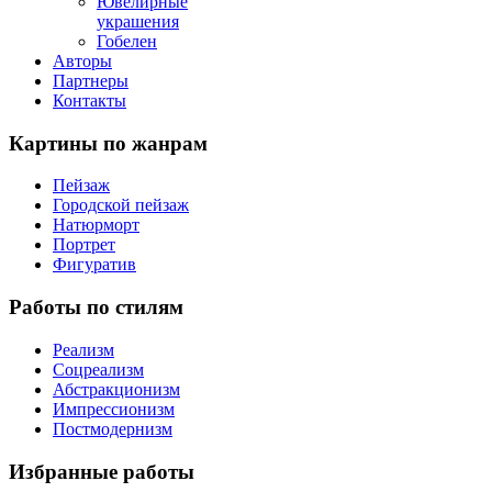
Ювелирные
украшения
Гобелен
Авторы
Партнеры
Контакты
Картины
по жанрам
Пейзаж
Городской пейзаж
Натюрморт
Портрет
Фигуратив
Работы
по стилям
Реализм
Соцреализм
Абстракционизм
Импрессионизм
Постмодернизм
Избранные
работы