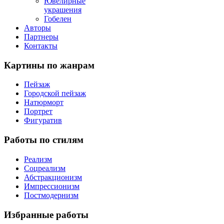
Ювелирные
украшения
Гобелен
Авторы
Партнеры
Контакты
Картины
по жанрам
Пейзаж
Городской пейзаж
Натюрморт
Портрет
Фигуратив
Работы
по стилям
Реализм
Соцреализм
Абстракционизм
Импрессионизм
Постмодернизм
Избранные
работы