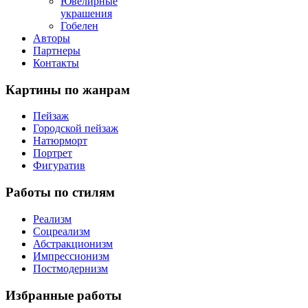
Ювелирные
украшения
Гобелен
Авторы
Партнеры
Контакты
Картины
по жанрам
Пейзаж
Городской пейзаж
Натюрморт
Портрет
Фигуратив
Работы
по стилям
Реализм
Соцреализм
Абстракционизм
Импрессионизм
Постмодернизм
Избранные
работы