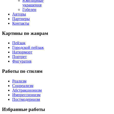
Ювелирные
украшения
Гобелен
Авторы
Партнеры
Контакты
Картины
по жанрам
Пейзаж
Городской пейзаж
Натюрморт
Портрет
Фигуратив
Работы
по стилям
Реализм
Соцреализм
Абстракционизм
Импрессионизм
Постмодернизм
Избранные
работы