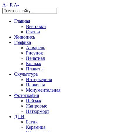
A+
R
A-
Главная
Выставки
Статьи
Живопись
Графика
Акварель
Рисунок
Печатная
Коллаж
Плакаты
Скульптура
Интерьерная
Парковая
Монументальная
Фотография
Пейзаж
Жанровые
Натюрморт
ДПИ
Батик
Керамика