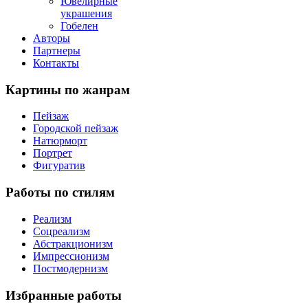
Ювелирные
украшения
Гобелен
Авторы
Партнеры
Контакты
Картины
по жанрам
Пейзаж
Городской пейзаж
Натюрморт
Портрет
Фигуратив
Работы
по стилям
Реализм
Соцреализм
Абстракционизм
Импрессионизм
Постмодернизм
Избранные
работы