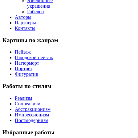
Ювелирные
украшения
Гобелен
Авторы
Партнеры
Контакты
Картины
по жанрам
Пейзаж
Городской пейзаж
Натюрморт
Портрет
Фигуратив
Работы
по стилям
Реализм
Соцреализм
Абстракционизм
Импрессионизм
Постмодернизм
Избранные
работы