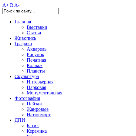
A+
R
A-
Главная
Выставки
Статьи
Живопись
Графика
Акварель
Рисунок
Печатная
Коллаж
Плакаты
Скульптура
Интерьерная
Парковая
Монументальная
Фотография
Пейзаж
Жанровые
Натюрморт
ДПИ
Батик
Керамика