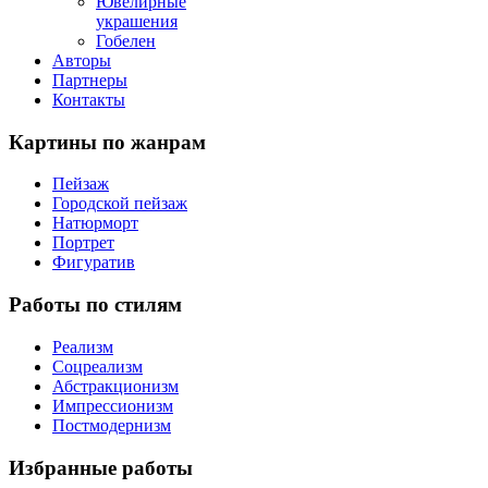
Ювелирные
украшения
Гобелен
Авторы
Партнеры
Контакты
Картины
по жанрам
Пейзаж
Городской пейзаж
Натюрморт
Портрет
Фигуратив
Работы
по стилям
Реализм
Соцреализм
Абстракционизм
Импрессионизм
Постмодернизм
Избранные
работы