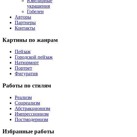
Ювелирные
украшения
Гобелен
Авторы
Партнеры
Контакты
Картины
по жанрам
Пейзаж
Городской пейзаж
Натюрморт
Портрет
Фигуратив
Работы
по стилям
Реализм
Соцреализм
Абстракционизм
Импрессионизм
Постмодернизм
Избранные
работы