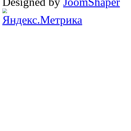
Designed by
JoomShaper