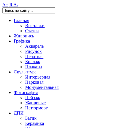
A+
R
A-
Главная
Выставки
Статьи
Живопись
Графика
Акварель
Рисунок
Печатная
Коллаж
Плакаты
Скульптура
Интерьерная
Парковая
Монументальная
Фотография
Пейзаж
Жанровые
Натюрморт
ДПИ
Батик
Керамика