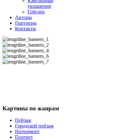
Ювелирные
украшения
Гобелен
Авторы
Партнеры
Контакты
Картины
по жанрам
Пейзаж
Городской пейзаж
Натюрморт
Портрет