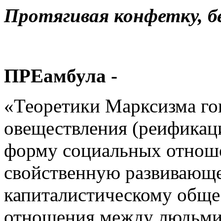
Протягивая конфетку, бе
ПРЕамбула -
«Теоретики Марксизма го
овеществления (реификаци
форму социальных отнош
свойственную развивающ
капиталистическому обще
отношения между людьм