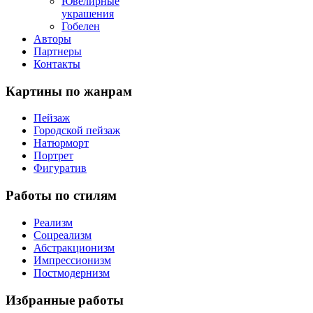
Ювелирные
украшения
Гобелен
Авторы
Партнеры
Контакты
Картины
по жанрам
Пейзаж
Городской пейзаж
Натюрморт
Портрет
Фигуратив
Работы
по стилям
Реализм
Соцреализм
Абстракционизм
Импрессионизм
Постмодернизм
Избранные
работы