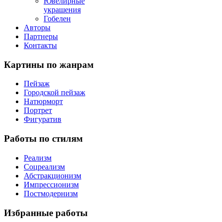
Ювелирные
украшения
Гобелен
Авторы
Партнеры
Контакты
Картины
по жанрам
Пейзаж
Городской пейзаж
Натюрморт
Портрет
Фигуратив
Работы
по стилям
Реализм
Соцреализм
Абстракционизм
Импрессионизм
Постмодернизм
Избранные
работы