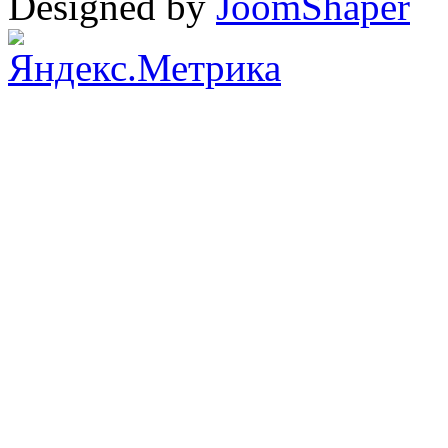
Designed by
JoomShaper