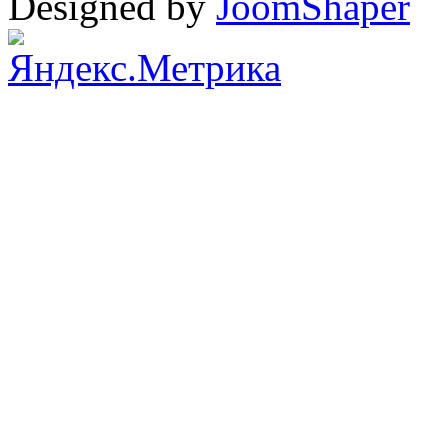
Designed by
JoomShaper