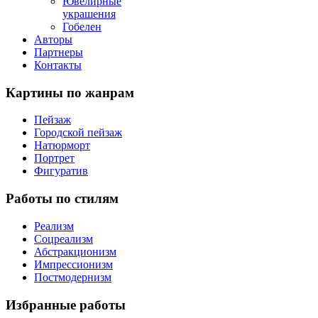
Ювелирные
украшения
Гобелен
Авторы
Партнеры
Контакты
Картины
по жанрам
Пейзаж
Городской пейзаж
Натюрморт
Портрет
Фигуратив
Работы
по стилям
Реализм
Соцреализм
Абстракционизм
Импрессионизм
Постмодернизм
Избранные
работы