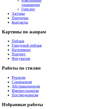
Ювелирные
украшения
Гобелен
Авторы
Партнеры
Контакты
Картины
по жанрам
Пейзаж
Городской пейзаж
Натюрморт
Портрет
Фигуратив
Работы
по стилям
Реализм
Соцреализм
Абстракционизм
Импрессионизм
Постмодернизм
Избранные
работы