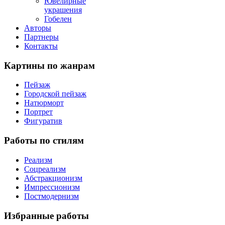
Ювелирные
украшения
Гобелен
Авторы
Партнеры
Контакты
Картины
по жанрам
Пейзаж
Городской пейзаж
Натюрморт
Портрет
Фигуратив
Работы
по стилям
Реализм
Соцреализм
Абстракционизм
Импрессионизм
Постмодернизм
Избранные
работы