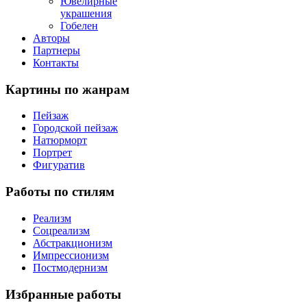
Ювелирные
украшения
Гобелен
Авторы
Партнеры
Контакты
Картины
по жанрам
Пейзаж
Городской пейзаж
Натюрморт
Портрет
Фигуратив
Работы
по стилям
Реализм
Соцреализм
Абстракционизм
Импрессионизм
Постмодернизм
Избранные
работы