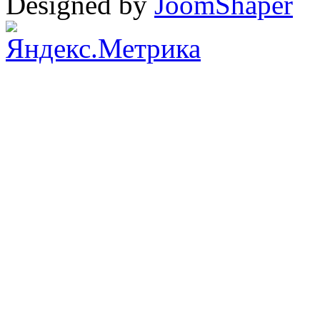
Designed by
JoomShaper