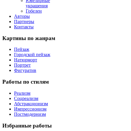
Ювелирные
украшения
Гобелен
Авторы
Партнеры
Контакты
Картины
по жанрам
Пейзаж
Городской пейзаж
Натюрморт
Портрет
Фигуратив
Работы
по стилям
Реализм
Соцреализм
Абстракционизм
Импрессионизм
Постмодернизм
Избранные
работы