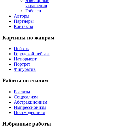
Ювелирные
украшения
Гобелен
Авторы
Партнеры
Контакты
Картины
по жанрам
Пейзаж
Городской пейзаж
Натюрморт
Портрет
Фигуратив
Работы
по стилям
Реализм
Соцреализм
Абстракционизм
Импрессионизм
Постмодернизм
Избранные
работы