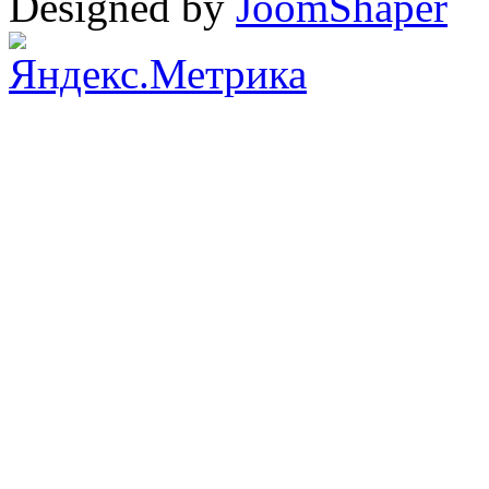
Designed by
JoomShaper