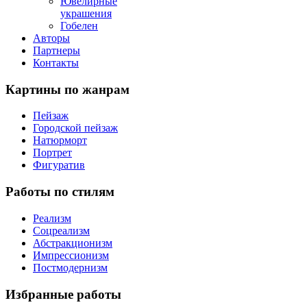
Ювелирные
украшения
Гобелен
Авторы
Партнеры
Контакты
Картины
по жанрам
Пейзаж
Городской пейзаж
Натюрморт
Портрет
Фигуратив
Работы
по стилям
Реализм
Соцреализм
Абстракционизм
Импрессионизм
Постмодернизм
Избранные
работы