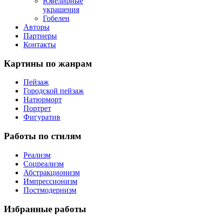
Ювелирные
украшения
Гобелен
Авторы
Партнеры
Контакты
Картины
по жанрам
Пейзаж
Городской пейзаж
Натюрморт
Портрет
Фигуратив
Работы
по стилям
Реализм
Соцреализм
Абстракционизм
Импрессионизм
Постмодернизм
Избранные
работы