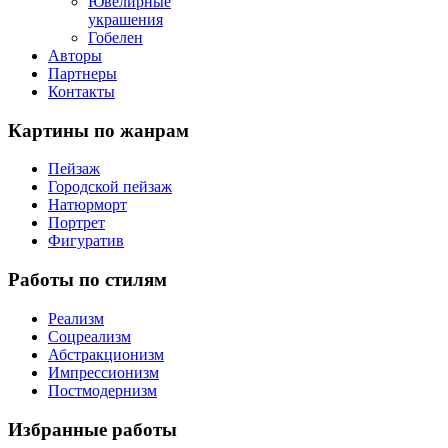
Ювелирные
украшения
Гобелен
Авторы
Партнеры
Контакты
Картины
по жанрам
Пейзаж
Городской пейзаж
Натюрморт
Портрет
Фигуратив
Работы
по стилям
Реализм
Соцреализм
Абстракционизм
Импрессионизм
Постмодернизм
Избранные
работы