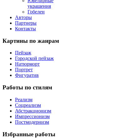
Ювелирные
украшения
Гобелен
Авторы
Партнеры
Контакты
Картины
по жанрам
Пейзаж
Городской пейзаж
Натюрморт
Портрет
Фигуратив
Работы
по стилям
Реализм
Соцреализм
Абстракционизм
Импрессионизм
Постмодернизм
Избранные
работы