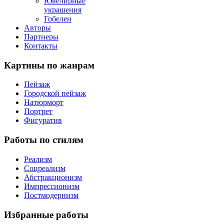
Ювелирные
украшения
Гобелен
Авторы
Партнеры
Контакты
Картины
по жанрам
Пейзаж
Городской пейзаж
Натюрморт
Портрет
Фигуратив
Работы
по стилям
Реализм
Соцреализм
Абстракционизм
Импрессионизм
Постмодернизм
Избранные
работы