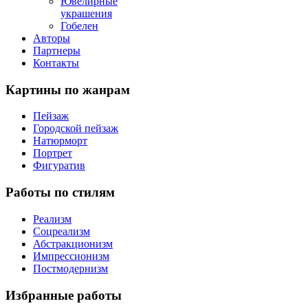
Ювелирные
украшения
Гобелен
Авторы
Партнеры
Контакты
Картины
по жанрам
Пейзаж
Городской пейзаж
Натюрморт
Портрет
Фигуратив
Работы
по стилям
Реализм
Соцреализм
Абстракционизм
Импрессионизм
Постмодернизм
Избранные
работы