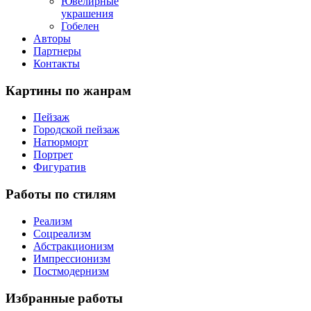
Ювелирные
украшения
Гобелен
Авторы
Партнеры
Контакты
Картины
по жанрам
Пейзаж
Городской пейзаж
Натюрморт
Портрет
Фигуратив
Работы
по стилям
Реализм
Соцреализм
Абстракционизм
Импрессионизм
Постмодернизм
Избранные
работы