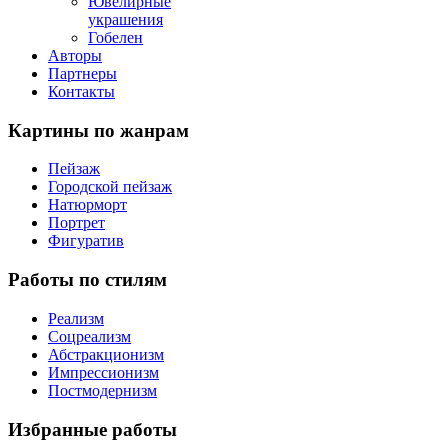
Ювелирные
украшения
Гобелен
Авторы
Партнеры
Контакты
Картины
по жанрам
Пейзаж
Городской пейзаж
Натюрморт
Портрет
Фигуратив
Работы
по стилям
Реализм
Соцреализм
Абстракционизм
Импрессионизм
Постмодернизм
Избранные
работы