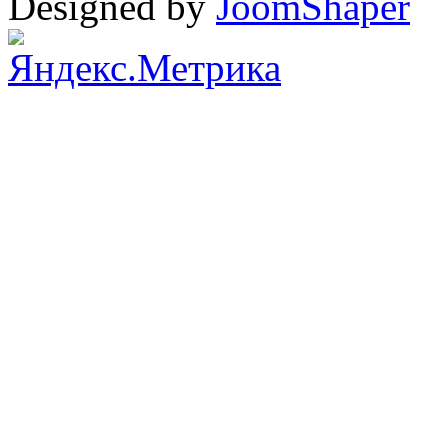
Designed by
JoomShaper