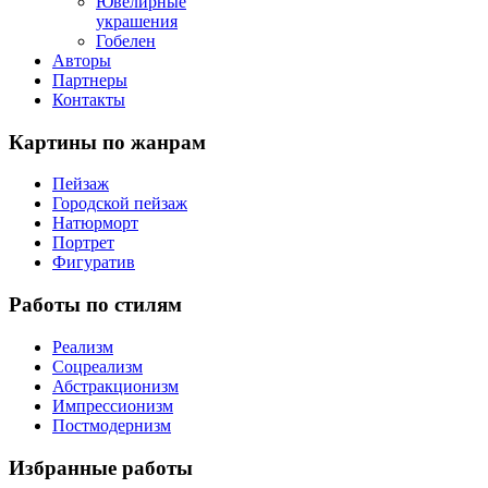
Ювелирные
украшения
Гобелен
Авторы
Партнеры
Контакты
Картины
по жанрам
Пейзаж
Городской пейзаж
Натюрморт
Портрет
Фигуратив
Работы
по стилям
Реализм
Соцреализм
Абстракционизм
Импрессионизм
Постмодернизм
Избранные
работы