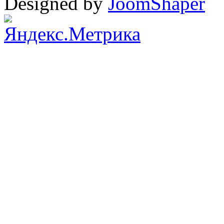
Designed by
JoomShaper