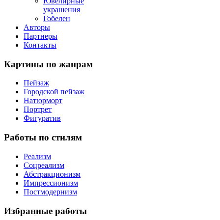
Ювелирные
украшения
Гобелен
Авторы
Партнеры
Контакты
Картины
по жанрам
Пейзаж
Городской пейзаж
Натюрморт
Портрет
Фигуратив
Работы
по стилям
Реализм
Соцреализм
Абстракционизм
Импрессионизм
Постмодернизм
Избранные
работы