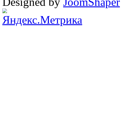
Designed by
JoomShaper