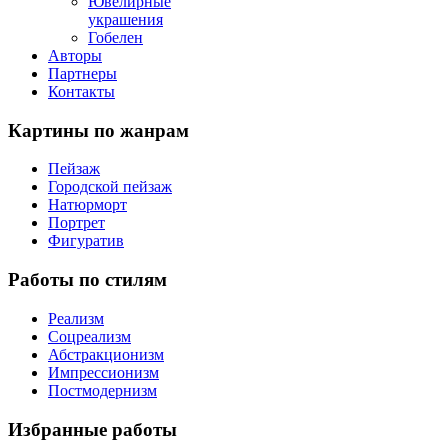
Ювелирные
украшения
Гобелен
Авторы
Партнеры
Контакты
Картины
по жанрам
Пейзаж
Городской пейзаж
Натюрморт
Портрет
Фигуратив
Работы
по стилям
Реализм
Соцреализм
Абстракционизм
Импрессионизм
Постмодернизм
Избранные
работы