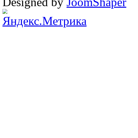
Designed by
JoomShaper