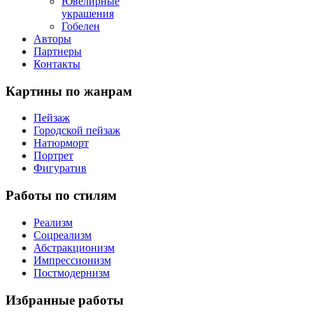
Ювелирные
украшения
Гобелен
Авторы
Партнеры
Контакты
Картины
по жанрам
Пейзаж
Городской пейзаж
Натюрморт
Портрет
Фигуратив
Работы
по стилям
Реализм
Соцреализм
Абстракционизм
Импрессионизм
Постмодернизм
Избранные
работы