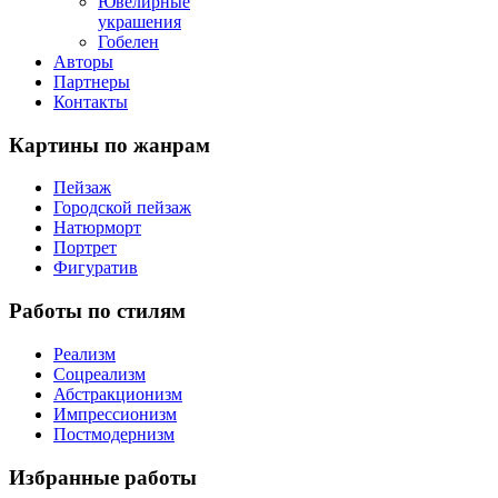
Ювелирные
украшения
Гобелен
Авторы
Партнеры
Контакты
Картины
по жанрам
Пейзаж
Городской пейзаж
Натюрморт
Портрет
Фигуратив
Работы
по стилям
Реализм
Соцреализм
Абстракционизм
Импрессионизм
Постмодернизм
Избранные
работы