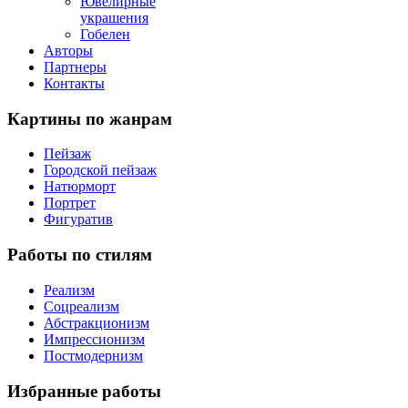
Ювелирные
украшения
Гобелен
Авторы
Партнеры
Контакты
Картины
по жанрам
Пейзаж
Городской пейзаж
Натюрморт
Портрет
Фигуратив
Работы
по стилям
Реализм
Соцреализм
Абстракционизм
Импрессионизм
Постмодернизм
Избранные
работы