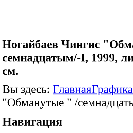
Ногайбаев Чингис "Обма
семнадцатым/-I, 1999, л
см.
Вы здесь:
Главная
Графика
"Обманутые " /семнадцаты
Навигация