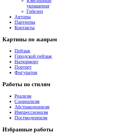
Ювелирные
украшения
Гобелен
Авторы
Партнеры
Контакты
Картины
по жанрам
Пейзаж
Городской пейзаж
Натюрморт
Портрет
Фигуратив
Работы
по стилям
Реализм
Соцреализм
Абстракционизм
Импрессионизм
Постмодернизм
Избранные
работы