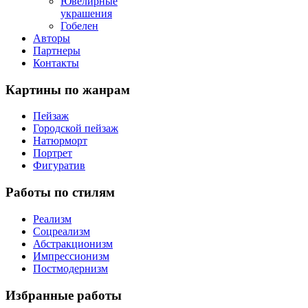
Ювелирные
украшения
Гобелен
Авторы
Партнеры
Контакты
Картины
по жанрам
Пейзаж
Городской пейзаж
Натюрморт
Портрет
Фигуратив
Работы
по стилям
Реализм
Соцреализм
Абстракционизм
Импрессионизм
Постмодернизм
Избранные
работы